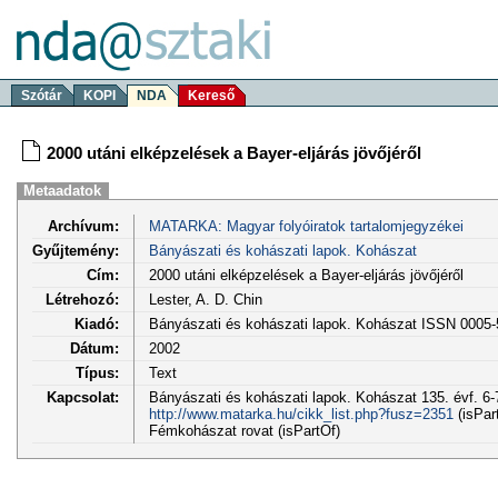
Szótár
KOPI
NDA
Kereső
2000 utáni elképzelések a Bayer-eljárás jövőjéről
Metaadatok
Archívum:
MATARKA: Magyar folyóiratok tartalomjegyzékei
Gyűjtemény:
Bányászati és kohászati lapok. Kohászat
Cím:
2000 utáni elképzelések a Bayer-eljárás jövőjéről
Létrehozó:
Lester, A. D. Chin
Kiadó:
Bányászati és kohászati lapok. Kohászat ISSN 0005
Dátum:
2002
Típus:
Text
Kapcsolat:
Bányászati és kohászati lapok. Kohászat 135. évf. 6-7
http://www.matarka.hu/cikk_list.php?fusz=2351
(isPar
Fémkohászat rovat (isPartOf)