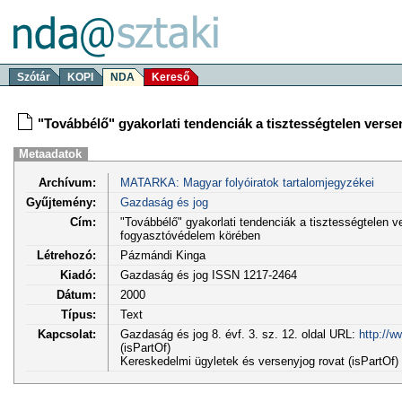
Szótár
KOPI
NDA
Kereső
"Továbbélő" gyakorlati tendenciák a tisztességtelen vers
Metaadatok
Archívum:
MATARKA: Magyar folyóiratok tartalomjegyzékei
Gyűjtemény:
Gazdaság és jog
Cím:
"Továbbélő" gyakorlati tendenciák a tisztességtelen v
fogyasztóvédelem körében
Létrehozó:
Pázmándi Kinga
Kiadó:
Gazdaság és jog ISSN 1217-2464
Dátum:
2000
Típus:
Text
Kapcsolat:
Gazdaság és jog 8. évf. 3. sz. 12. oldal URL:
http://
(isPartOf)
Kereskedelmi ügyletek és versenyjog rovat (isPartOf)