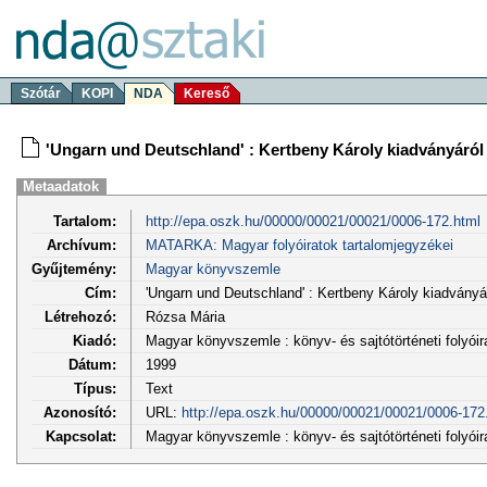
Szótár
KOPI
NDA
Kereső
'Ungarn und Deutschland' : Kertbeny Károly kiadványáról
Metaadatok
Tartalom:
http://epa.oszk.hu/00000/00021/00021/0006-172.html
Archívum:
MATARKA: Magyar folyóiratok tartalomjegyzékei
Gyűjtemény:
Magyar könyvszemle
Cím:
'Ungarn und Deutschland' : Kertbeny Károly kiadványá
Létrehozó:
Rózsa Mária
Kiadó:
Magyar könyvszemle : könyv- és sajtótörténeti folyói
Dátum:
1999
Típus:
Text
Azonosító:
URL:
http://epa.oszk.hu/00000/00021/00021/0006-172
Kapcsolat:
Magyar könyvszemle : könyv- és sajtótörténeti folyóira