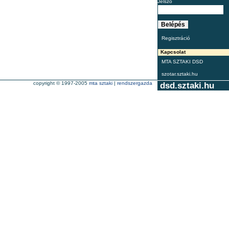
Jelszó
Regisztráció
Kapcsolat
MTA SZTAKI DSD
szotar.sztaki.hu
copyright © 1997-2005
mta sztaki
|
rendszergazda
dsd.sztaki.hu