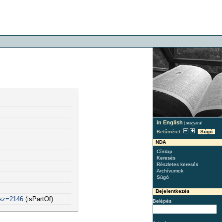
in English
|
magyarul
Betűméret:
Súgó
NDA
Címlap
Keresés
Részletes keresés
Archívumok
Súgó
Bejelentkezés
usz=2146
(isPartOf)
Belépés