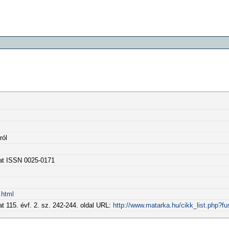
ról
rat ISSN 0025-0171
.html
t 115. évf. 2. sz. 242-244. oldal URL:
http://www.matarka.hu/cikk_list.php?f