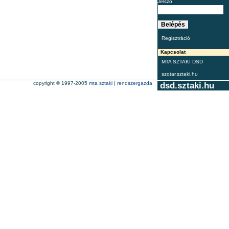
Jelszó
Regisztráció
Kapcsolat
MTA SZTAKI DSD
szotar.sztaki.hu
copyright © 1997-2005
mta sztaki
|
rendszergazda
dsd.sztaki.hu