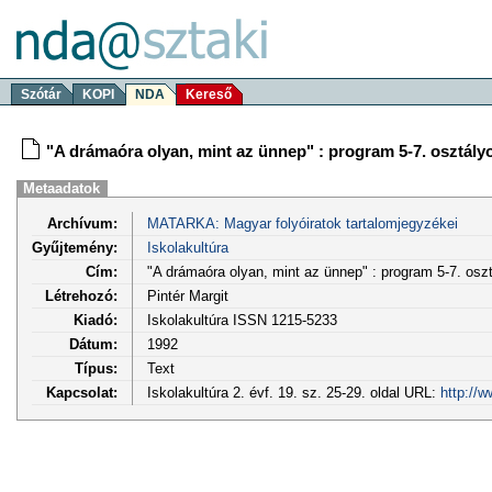
Szótár
KOPI
NDA
Kereső
"A drámaóra olyan, mint az ünnep" : program 5-7. osztál
Metaadatok
Archívum:
MATARKA: Magyar folyóiratok tartalomjegyzékei
Gyűjtemény:
Iskolakultúra
Cím:
"A drámaóra olyan, mint az ünnep" : program 5-7. os
Létrehozó:
Pintér Margit
Kiadó:
Iskolakultúra ISSN 1215-5233
Dátum:
1992
Típus:
Text
Kapcsolat:
Iskolakultúra 2. évf. 19. sz. 25-29. oldal URL:
http://