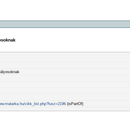
yosoknak
ztályosoknak
www.matarka.hu/cikk_list.php?fusz=2196
(isPartOf)