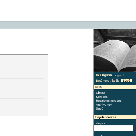
in English
|
magyarul
Betűméret:
Súgó
NDA
Címlap
Keresés
Részletes keresés
Archívumok
Súgó
Bejelentkezés
Belépés