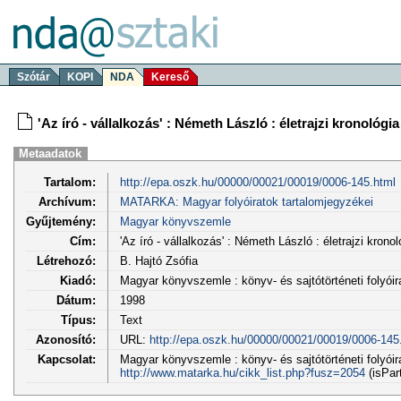
Szótár
KOPI
NDA
Kereső
'Az író - vállalkozás' : Németh László : életrajzi kronológia
Metaadatok
Tartalom:
http://epa.oszk.hu/00000/00021/00019/0006-145.html
Archívum:
MATARKA: Magyar folyóiratok tartalomjegyzékei
Gyűjtemény:
Magyar könyvszemle
Cím:
'Az író - vállalkozás' : Németh László : életrajzi kronol
Létrehozó:
B. Hajtó Zsófia
Kiadó:
Magyar könyvszemle : könyv- és sajtótörténeti folyói
Dátum:
1998
Típus:
Text
Azonosító:
URL:
http://epa.oszk.hu/00000/00021/00019/0006-145
Kapcsolat:
Magyar könyvszemle : könyv- és sajtótörténeti folyóira
http://www.matarka.hu/cikk_list.php?fusz=2054
(isPar