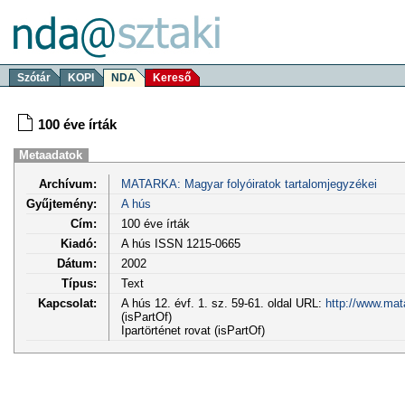
Szótár
KOPI
NDA
Kereső
100 éve írták
Metaadatok
Archívum:
MATARKA: Magyar folyóiratok tartalomjegyzékei
Gyűjtemény:
A hús
Cím:
100 éve írták
Kiadó:
A hús ISSN 1215-0665
Dátum:
2002
Típus:
Text
Kapcsolat:
A hús 12. évf. 1. sz. 59-61. oldal URL:
http://www.mat
(isPartOf)
Ipartörténet rovat (isPartOf)