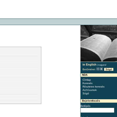
in English
|
magyarul
Betűméret:
Súgó
NDA
Címlap
Keresés
Részletes keresés
Archívumok
Súgó
Bejelentkezés
Belépés