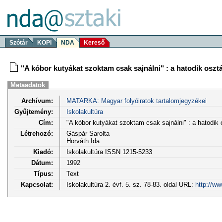
Szótár
KOPI
NDA
Kereső
"A kóbor kutyákat szoktam csak sajnálni" : a hatodik oszt
Metaadatok
Archívum:
MATARKA: Magyar folyóiratok tartalomjegyzékei
Gyűjtemény:
Iskolakultúra
Cím:
"A kóbor kutyákat szoktam csak sajnálni" : a hatodik 
Létrehozó:
Gáspár Sarolta
Horváth Ida
Kiadó:
Iskolakultúra ISSN 1215-5233
Dátum:
1992
Típus:
Text
Kapcsolat:
Iskolakultúra 2. évf. 5. sz. 78-83. oldal URL:
http://w