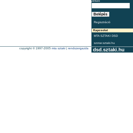
Jelszó
Regisztráció
Kapcsolat
MTA SZTAKI DSD
szotar.sztaki.hu
copyright © 1997-2005
mta sztaki
|
rendszergazda
dsd.sztaki.hu