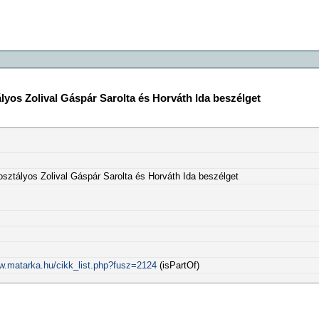
ályos Zolival Gáspár Sarolta és Horváth Ida beszélget
osztályos Zolival Gáspár Sarolta és Horváth Ida beszélget
ww.matarka.hu/cikk_list.php?fusz=2124
(isPartOf)