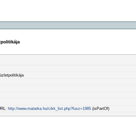
olitikája
letpolitikája
 URL:
http://www.matarka.hu/cikk_list.php?fusz=1985
(isPartOf)