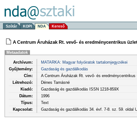
Szótár
KOPI
NDA
Kereső
A Centrum Áruházak Rt. vevő- és eredménycentrikus üzletp
Metaadatok
Archívum:
MATARKA: Magyar folyóiratok tartalomjegyzékei
Gyűjtemény:
Gazdaság és gazdálkodás
Cím:
A Centrum Áruházak Rt. vevő- és eredménycentrikus üz
Létrehozó:
Dénes Tamásné
Kiadó:
Gazdaság és gazdálkodás ISSN 1218-859X
Dátum:
1996
Típus:
Text
Kapcsolat:
Gazdaság és gazdálkodás 34. évf. 7-8. sz. 59. oldal