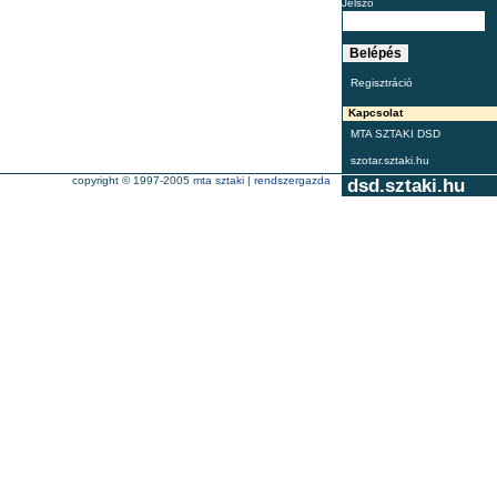
Jelszó
Regisztráció
Kapcsolat
MTA SZTAKI DSD
szotar.sztaki.hu
copyright © 1997-2005
mta sztaki
|
rendszergazda
dsd.sztaki.hu