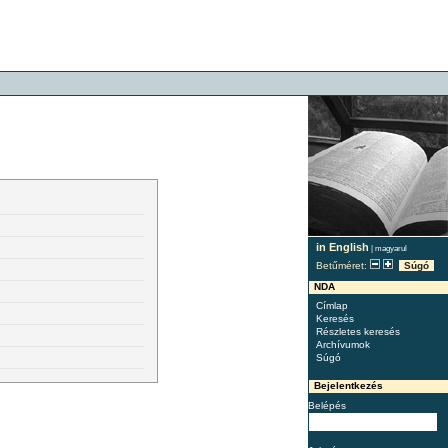
in English
|
magyarul
Betűméret:
Súgó
NDA
Címlap
Keresés
Részletes keresés
Archívumok
Súgó
Bejelentkezés
Belépés