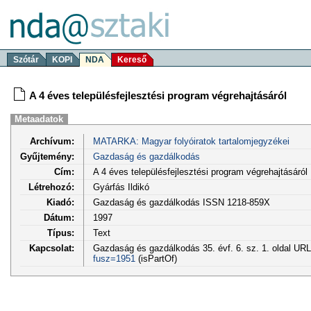
Szótár
KOPI
NDA
Kereső
A 4 éves településfejlesztési program végrehajtásáról
Metaadatok
Archívum:
MATARKA: Magyar folyóiratok tartalomjegyzékei
Gyűjtemény:
Gazdaság és gazdálkodás
Cím:
A 4 éves településfejlesztési program végrehajtásáról
Létrehozó:
Gyárfás Ildikó
Kiadó:
Gazdaság és gazdálkodás ISSN 1218-859X
Dátum:
1997
Típus:
Text
Kapcsolat:
Gazdaság és gazdálkodás 35. évf. 6. sz. 1. oldal UR
fusz=1951
(isPartOf)