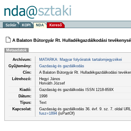
Szótár
KOPI
NDA
Kereső
A Balaton Bútorgyár Rt. Hulladékgazdálkodási tevékenys
Metaadatok
Archívum:
MATARKA: Magyar folyóiratok tartalomjegyzékei
Gyűjtemény:
Gazdaság és gazdálkodás
Cím:
A Balaton Bútorgyár Rt. Hulladékgazdálkodási tevék
Létrehozó:
Hegyi János
Horváth József
Kiadó:
Gazdaság és gazdálkodás ISSN 1218-859X
Dátum:
1998
Típus:
Text
Kapcsolat:
Gazdaság és gazdálkodás 36. évf. 9. sz. 7. oldal UR
fusz=1894
(isPartOf)