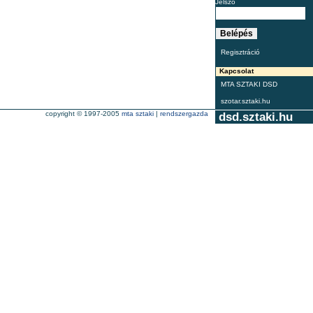
Jelszó
Regisztráció
Kapcsolat
MTA SZTAKI DSD
szotar.sztaki.hu
copyright © 1997-2005
mta sztaki
|
rendszergazda
dsd.sztaki.hu