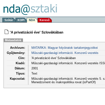
Szótár
KOPI
NDA
Kereső
'A privatizáció éve' Szlovákiában
Metaadatok
Archívum:
MATARKA: Magyar folyóiratok tartalomjegyzékei
Gyűjtemény:
Műszaki-gazdasági információ. Korszerű vezetés
Cím:
'A privatizáció éve' Szlovákiában
Kiadó:
Műszaki-gazdasági információ. Korszerű vezetés IS
Dátum:
2001
Típus:
Text
Kapcsolat:
Műszaki-gazdasági információ. Korszerű vezetés 5. sz
Menedzsment és makropolitika rovat (isPartOf)