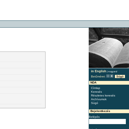
in English
|
magyarul
Betűméret:
Súgó
NDA
Címlap
Keresés
Részletes keresés
Archívumok
Súgó
Bejelentkezés
Belépés