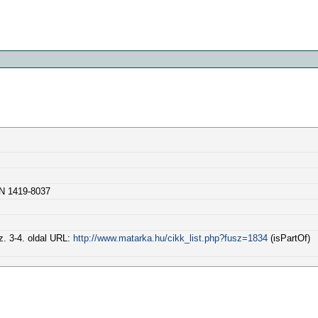
SN 1419-8037
. 3-4. oldal URL:
http://www.matarka.hu/cikk_list.php?fusz=1834
(isPartOf)