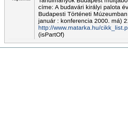
Tanulmányok Budapest múltjából 
címe: A budavári királyi palota év
Budapesti Történeti Múzeumban
január : konferencia 2000. má) 2
http://www.matarka.hu/cikk_list
(isPartOf)