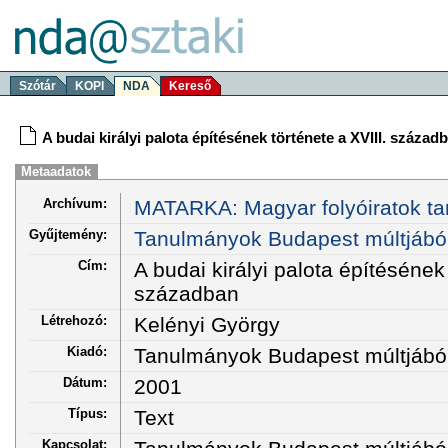
Szótár
KOPI
NDA
Kereső
A budai királyi palota építésének története a XVIII. század
Metaadatok
Archívum:
MATARKA: Magyar folyóiratok ta
Gyűjtemény:
Tanulmányok Budapest múltjábó
Cím:
A budai királyi palota építésének 
században
Létrehozó:
Kelényi György
Kiadó:
Tanulmányok Budapest múltjábó
Dátum:
2001
Típus:
Text
Kapcsolat: