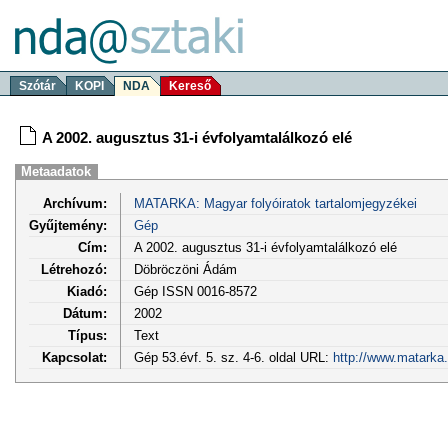
Szótár
KOPI
NDA
Kereső
A 2002. augusztus 31-i évfolyamtalálkozó elé
Metaadatok
Archívum:
MATARKA: Magyar folyóiratok tartalomjegyzékei
Gyűjtemény:
Gép
Cím:
A 2002. augusztus 31-i évfolyamtalálkozó elé
Létrehozó:
Döbröczöni Ádám
Kiadó:
Gép ISSN 0016-8572
Dátum:
2002
Típus:
Text
Kapcsolat:
Gép 53.évf. 5. sz. 4-6. oldal URL:
http://www.matarka