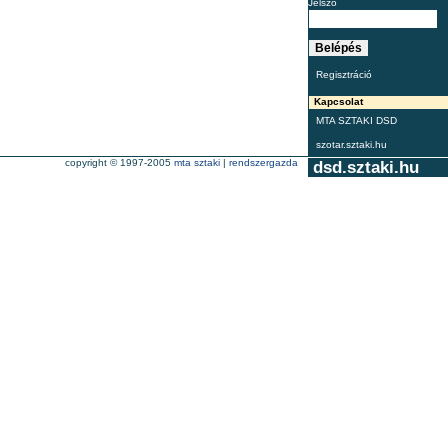
Jelszó
Regisztráció
Kapcsolat
MTA SZTAKI DSD
szotar.sztaki.hu
copyright © 1997-2005
mta sztaki
|
rendszergazda
dsd.sztaki.hu