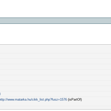
l
http://www.matarka.hu/cikk_list.php?fusz=1576
(isPartOf)