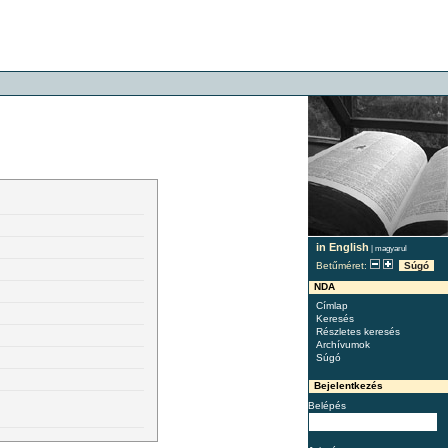
in English
|
magyarul
Betűméret:
Súgó
NDA
Címlap
Keresés
Részletes keresés
Archívumok
Súgó
Bejelentkezés
Belépés