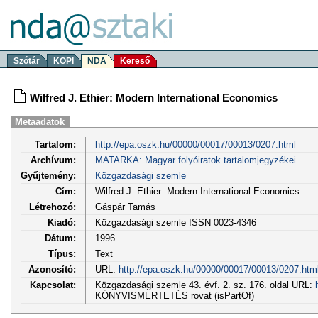
Szótár
KOPI
NDA
Kereső
Wilfred J. Ethier: Modern International Economics
Metaadatok
Tartalom:
http://epa.oszk.hu/00000/00017/00013/0207.html
Archívum:
MATARKA: Magyar folyóiratok tartalomjegyzékei
Gyűjtemény:
Közgazdasági szemle
Cím:
Wilfred J. Ethier: Modern International Economics
Létrehozó:
Gáspár Tamás
Kiadó:
Közgazdasági szemle ISSN 0023-4346
Dátum:
1996
Típus:
Text
Azonosító:
URL:
http://epa.oszk.hu/00000/00017/00013/0207.htm
Kapcsolat:
Közgazdasági szemle 43. évf. 2. sz. 176. oldal URL:
KÖNYVISMERTETÉS rovat (isPartOf)