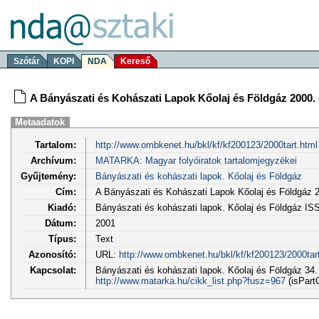
Szótár
KOPI
NDA
Kereső
A Bányászati és Kohászati Lapok Kőolaj és Földgáz 2000. 
Metaadatok
Tartalom:
http://www.ombkenet.hu/bkl/kf/kf200123/2000tart.html
Archívum:
MATARKA: Magyar folyóiratok tartalomjegyzékei
Gyűjtemény:
Bányászati és kohászati lapok. Kőolaj és Földgáz
Cím:
A Bányászati és Kohászati Lapok Kőolaj és Földgáz 2
Kiadó:
Bányászati és kohászati lapok. Kőolaj és Földgáz I
Dátum:
2001
Típus:
Text
Azonosító:
URL:
http://www.ombkenet.hu/bkl/kf/kf200123/2000tar
Kapcsolat:
Bányászati és kohászati lapok. Kőolaj és Földgáz 34. (
http://www.matarka.hu/cikk_list.php?fusz=967
(isPart