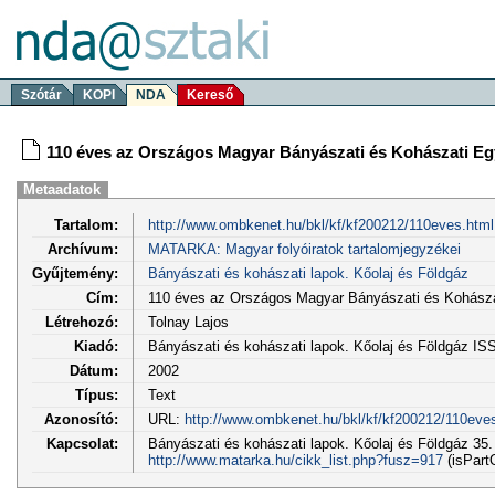
Szótár
KOPI
NDA
Kereső
110 éves az Országos Magyar Bányászati és Kohászati Eg
Metaadatok
Tartalom:
http://www.ombkenet.hu/bkl/kf/kf200212/110eves.html
Archívum:
MATARKA: Magyar folyóiratok tartalomjegyzékei
Gyűjtemény:
Bányászati és kohászati lapok. Kőolaj és Földgáz
Cím:
110 éves az Országos Magyar Bányászati és Kohásza
Létrehozó:
Tolnay Lajos
Kiadó:
Bányászati és kohászati lapok. Kőolaj és Földgáz I
Dátum:
2002
Típus:
Text
Azonosító:
URL:
http://www.ombkenet.hu/bkl/kf/kf200212/110eve
Kapcsolat:
Bányászati és kohászati lapok. Kőolaj és Földgáz 35. (
http://www.matarka.hu/cikk_list.php?fusz=917
(isPart