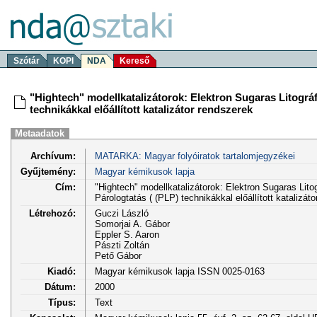
Szótár
KOPI
NDA
Kereső
"Hightech" modellkatalizátorok: Elektron Sugaras Litográf
technikákkal előállított katalizátor rendszerek
Metaadatok
Archívum:
MATARKA: Magyar folyóiratok tartalomjegyzékei
Gyűjtemény:
Magyar kémikusok lapja
Cím:
"Hightech" modellkatalizátorok: Elektron Sugaras Lito
Párologtatás ( (PLP) technikákkal előállított katalizát
Létrehozó:
Guczi László
Somorjai A. Gábor
Eppler S. Aaron
Pászti Zoltán
Pető Gábor
Kiadó:
Magyar kémikusok lapja ISSN 0025-0163
Dátum:
2000
Típus:
Text