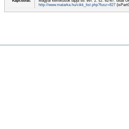
Kapcsolat:
Magyar kémikusok lapja 55. évf. 2. sz. 62-67. oldal U
http://www.matarka.hu/cikk_list.php?fusz=827
(isPart