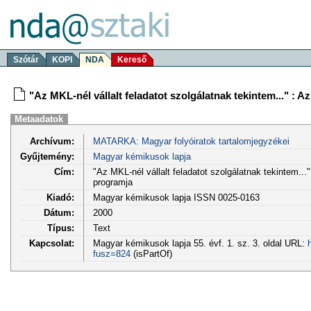
Szótár
KOPI
NDA
Kereső
"Az MKL-nél vállalt feladatot szolgálatnak tekintem..." : 
Metaadatok
Archívum:
MATARKA: Magyar folyóiratok tartalomjegyzékei
Gyűjtemény:
Magyar kémikusok lapja
Cím:
"Az MKL-nél vállalt feladatot szolgálatnak tekintem...
programja
Kiadó:
Magyar kémikusok lapja ISSN 0025-0163
Dátum:
2000
Típus:
Text
Kapcsolat:
Magyar kémikusok lapja 55. évf. 1. sz. 3. oldal URL:
fusz=824
(isPartOf)