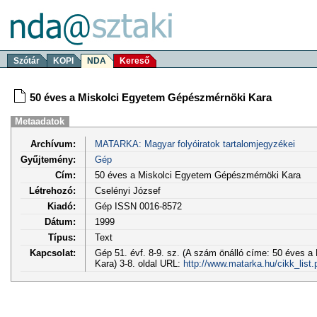
Szótár
KOPI
NDA
Kereső
50 éves a Miskolci Egyetem Gépészmérnöki Kara
Metaadatok
Archívum:
MATARKA: Magyar folyóiratok tartalomjegyzékei
Gyűjtemény:
Gép
Cím:
50 éves a Miskolci Egyetem Gépészmérnöki Kara
Létrehozó:
Cselényi József
Kiadó:
Gép ISSN 0016-8572
Dátum:
1999
Típus:
Text
Kapcsolat:
Gép 51. évf. 8-9. sz. (A szám önálló címe: 50 éves 
Kara) 3-8. oldal URL:
http://www.matarka.hu/cikk_list