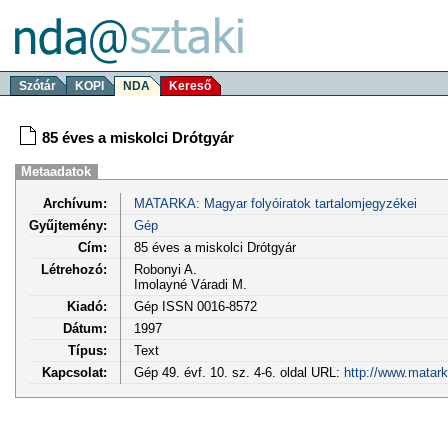
Szótár
KOPI
NDA
Kereső
85 éves a miskolci Drótgyár
Metaadatok
Archívum:
MATARKA: Magyar folyóiratok tartalomjegyzékei
Gyűjtemény:
Gép
Cím:
85 éves a miskolci Drótgyár
Létrehozó:
Robonyi A.
Imolayné Váradi M.
Kiadó:
Gép ISSN 0016-8572
Dátum:
1997
Típus:
Text
Kapcsolat:
Gép 49. évf. 10. sz. 4-6. oldal URL:
http://www.matark