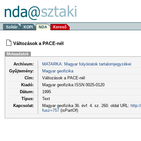
Szótár
KOPI
NDA
Kereső
Változások a PACE-nél
Metaadatok
Archívum:
MATARKA: Magyar folyóiratok tartalomjegyzékei
Gyűjtemény:
Magyar geofizika
Cím:
Változások a PACE-nél
Kiadó:
Magyar geofizika ISSN 0025-0120
Dátum:
1995
Típus:
Text
Kapcsolat:
Magyar geofizika 36. évf. 4. sz. 260. oldal URL:
http:
fusz=757
(isPartOf)