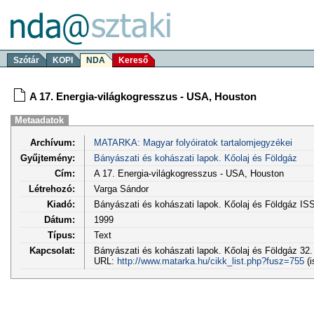
Szótár
KOPI
NDA
Kereső
A 17. Energia-világkogresszus - USA, Houston
Metaadatok
Archívum:
MATARKA: Magyar folyóiratok tartalomjegyzékei
Gyűjtemény:
Bányászati és kohászati lapok. Kőolaj és Földgáz
Cím:
A 17. Energia-világkogresszus - USA, Houston
Létrehozó:
Varga Sándor
Kiadó:
Bányászati és kohászati lapok. Kőolaj és Földgáz I
Dátum:
1999
Típus:
Text
Kapcsolat:
Bányászati és kohászati lapok. Kőolaj és Földgáz 32. (
URL:
http://www.matarka.hu/cikk_list.php?fusz=755
(i