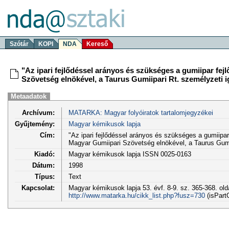
Szótár
KOPI
NDA
Kereső
"Az ipari fejlődéssel arányos és szükséges a gumiipar fejl
Szövetség elnökével, a Taurus Gumiipari Rt. személyzeti i
Metaadatok
Archívum:
MATARKA: Magyar folyóiratok tartalomjegyzékei
Gyűjtemény:
Magyar kémikusok lapja
Cím:
"Az ipari fejlődéssel arányos és szükséges a gumiipar 
Magyar Gumiipari Szövetség elnökével, a Taurus Gumii
Kiadó:
Magyar kémikusok lapja ISSN 0025-0163
Dátum:
1998
Típus:
Text
Kapcsolat:
Magyar kémikusok lapja 53. évf. 8-9. sz. 365-368. old
http://www.matarka.hu/cikk_list.php?fusz=730
(isPart