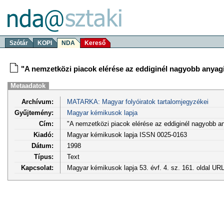
Szótár
KOPI
NDA
Kereső
"A nemzetközi piacok elérése az eddiginél nagyobb anyagi 
Metaadatok
Archívum:
MATARKA: Magyar folyóiratok tartalomjegyzékei
Gyűjtemény:
Magyar kémikusok lapja
Cím:
"A nemzetközi piacok elérése az eddiginél nagyobb an
Kiadó:
Magyar kémikusok lapja ISSN 0025-0163
Dátum:
1998
Típus:
Text
Kapcsolat:
Magyar kémikusok lapja 53. évf. 4. sz. 161. oldal UR