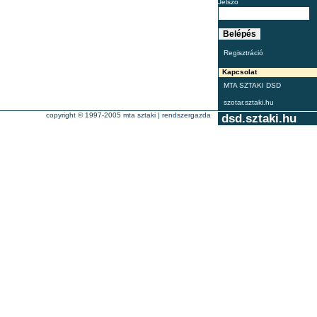
Jelszó
Regisztráció
Kapcsolat
MTA SZTAKI DSD
szotar.sztaki.hu
copyright © 1997-2005
mta sztaki
|
rendszergazda
dsd.sztaki.hu