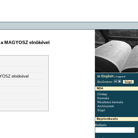
al, a MAGYOSZ elnökével
AGYOSZ elnökével
in English
|
magyarul
Betűméret:
Súgó
NDA
Címlap
Keresés
Részletes keresés
Archívumok
Súgó
Bejelentkezés
Belépés