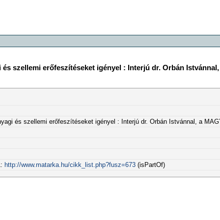
és szellemi erőfeszítéseket igényel : Interjú dr. Orbán Istvánn
yagi és szellemi erőfeszítéseket igényel : Interjú dr. Orbán Istvánnal, a M
L:
http://www.matarka.hu/cikk_list.php?fusz=673
(isPartOf)