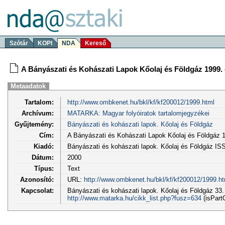
Szótár
KOPI
NDA
Kereső
A Bányászati és Kohászati Lapok Kőolaj és Földgáz 1999. 
Metaadatok
Tartalom:
http://www.ombkenet.hu/bkl/kf/kf200012/1999.html
Archívum:
MATARKA: Magyar folyóiratok tartalomjegyzékei
Gyűjtemény:
Bányászati és kohászati lapok. Kőolaj és Földgáz
Cím:
A Bányászati és Kohászati Lapok Kőolaj és Földgáz 1
Kiadó:
Bányászati és kohászati lapok. Kőolaj és Földgáz I
Dátum:
2000
Típus:
Text
Azonosító:
URL:
http://www.ombkenet.hu/bkl/kf/kf200012/1999.ht
Kapcsolat:
Bányászati és kohászati lapok. Kőolaj és Földgáz 33. (
http://www.matarka.hu/cikk_list.php?fusz=634
(isPart