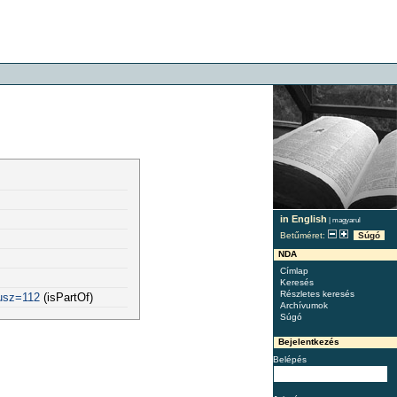
in English
|
magyarul
Betűméret:
Súgó
NDA
Címlap
Keresés
Részletes keresés
fusz=112
(isPartOf)
Archívumok
Súgó
Bejelentkezés
Belépés