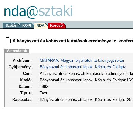
Szótár
KOPI
NDA
Kereső
A bányászati és kohászati kutatások eredményei c. konfer
Metaadatok
Archívum:
MATARKA: Magyar folyóiratok tartalomjegyzékei
Gyűjtemény:
Bányászati és kohászati lapok. Kőolaj és Földgáz
Cím:
A bányászati és kohászati kutatások eredményei c. k
Kiadó:
Bányászati és kohászati lapok. Kőolaj és Földgáz I
Dátum:
1992
Típus:
Text
Kapcsolat:
Bányászati és kohászati lapok. Kőolaj és Földgáz 25. 