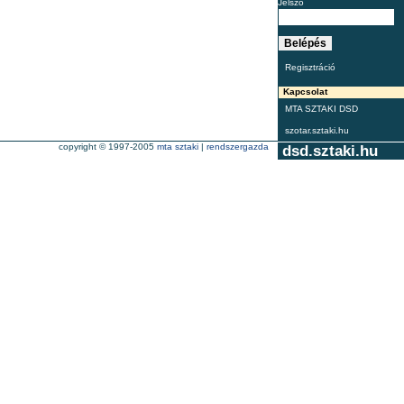
Jelszó
Regisztráció
Kapcsolat
MTA SZTAKI DSD
szotar.sztaki.hu
copyright © 1997-2005
mta sztaki
|
rendszergazda
dsd.sztaki.hu