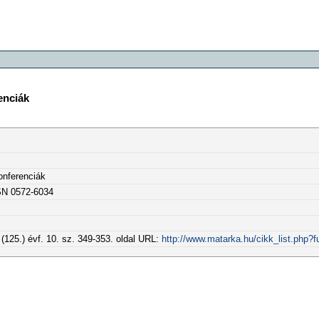
enciák
onferenciák
SSN 0572-6034
(125.) évf. 10. sz. 349-353. oldal URL:
http://www.matarka.hu/cikk_list.php?