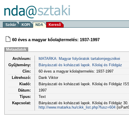
Szótár
KOPI
NDA
Kereső
60 éves a magyar kőolajtermelés: 1937-1997
Metaadatok
Archívum:
MATARKA: Magyar folyóiratok tartalomjegyzékei
Gyűjtemény:
Bányászati és kohászati lapok. Kőolaj és Földgáz
Cím:
60 éves a magyar kőolajtermelés: 1937-1997
Létrehozó:
Dank Viktor
Kiadó:
Bányászati és kohászati lapok. Kőolaj és Földgáz I
Dátum:
1997
Típus:
Text
Kapcsolat:
Bányászati és kohászati lapok. Kőolaj és Földgáz 30. 
http://www.matarka.hu/cikk_list.php?fusz=604
(isPart