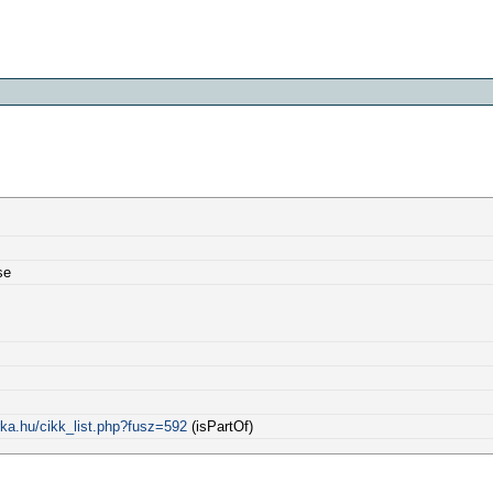
se
ka.hu/cikk_list.php?fusz=592
(isPartOf)