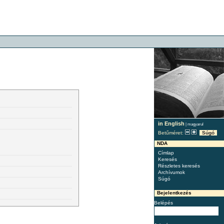
in English
|
magyarul
Betűméret:
Súgó
NDA
Címlap
Keresés
Részletes keresés
Archívumok
Súgó
Bejelentkezés
Belépés