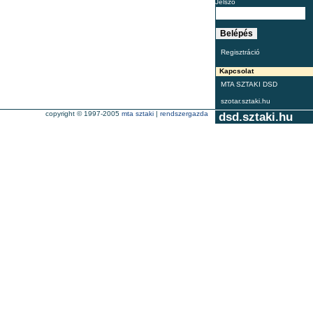
Jelszó
Regisztráció
Kapcsolat
MTA SZTAKI DSD
szotar.sztaki.hu
copyright © 1997-2005
mta sztaki
|
rendszergazda
dsd.sztaki.hu