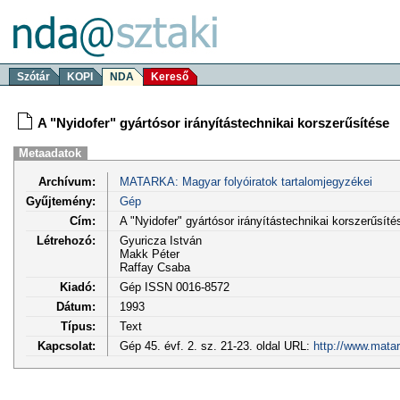
Szótár
KOPI
NDA
Kereső
A "Nyidofer" gyártósor irányítástechnikai korszerűsítése
Metaadatok
Archívum:
MATARKA: Magyar folyóiratok tartalomjegyzékei
Gyűjtemény:
Gép
Cím:
A "Nyidofer" gyártósor irányítástechnikai korszerűsíté
Létrehozó:
Gyuricza István
Makk Péter
Raffay Csaba
Kiadó:
Gép ISSN 0016-8572
Dátum:
1993
Típus:
Text
Kapcsolat:
Gép 45. évf. 2. sz. 21-23. oldal URL:
http://www.matar