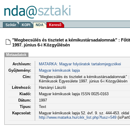
Szótár
KOPI
NDA
Kereső
"Megbecsülés és tisztelet a kémikustársadalomnak" : Főt
1997. június 6-i Közgyűlésén
Metaadatok
Archívum:
MATARKA: Magyar folyóiratok tartalomjegyzékei
Gyűjtemény:
Magyar kémikusok lapja
Cím:
"Megbecsülés és tisztelet a kémikustársadalomnak" :
Kémikusok Egyesülete 1997. június 6-i Közgyűlésén
Létrehozó:
Harsányi László
Kiadó:
Magyar kémikusok lapja ISSN 0025-0163
Dátum:
1997
Típus:
Text
Kapcsolat:
Magyar kémikusok lapja 52. évf. 9. sz. 444-453. oldal
http://www.matarka.hu/cikk_list.php?fusz=549
(isPart