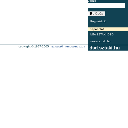
Jelszó
Regisztráció
Kapcsolat
MTA SZTAKI DSD
szotar.sztaki.hu
copyright © 1997-2005
mta sztaki
|
rendszergazda
dsd.sztaki.hu