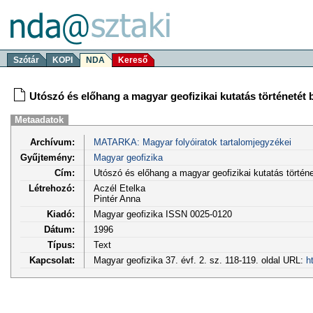
Szótár
KOPI
NDA
Kereső
Utószó és előhang a magyar geofizikai kutatás történetét
Metaadatok
Archívum:
MATARKA: Magyar folyóiratok tartalomjegyzékei
Gyűjtemény:
Magyar geofizika
Cím:
Utószó és előhang a magyar geofizikai kutatás történ
Létrehozó:
Aczél Etelka
Pintér Anna
Kiadó:
Magyar geofizika ISSN 0025-0120
Dátum:
1996
Típus:
Text
Kapcsolat:
Magyar geofizika 37. évf. 2. sz. 118-119. oldal URL:
h