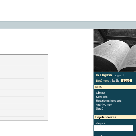
in English
|
magyarul
Betűméret:
Súgó
NDA
Címlap
Keresés
Részletes keresés
Archívumok
Súgó
Bejelentkezés
Belépés