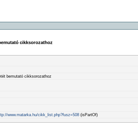
 bemutató cikksorozathoz
etét bemutató cikksorozathoz
ttp://www.matarka.hu/cikk_list.php?fusz=508
(isPartOf)