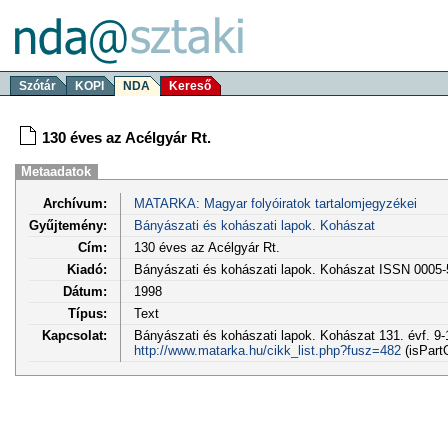
Szótár
KOPI
NDA
Kereső
130 éves az Acélgyár Rt.
Metaadatok
Archívum:
MATARKA: Magyar folyóiratok tartalomjegyzékei
Gyűjtemény:
Bányászati és kohászati lapok. Kohászat
Cím:
130 éves az Acélgyár Rt.
Kiadó:
Bányászati és kohászati lapok. Kohászat ISSN 0005
Dátum:
1998
Típus:
Text
Kapcsolat:
Bányászati és kohászati lapok. Kohászat 131. évf. 9-
http://www.matarka.hu/cikk_list.php?fusz=482
(isPart