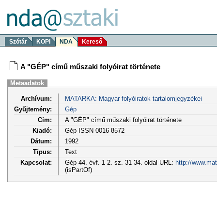
Szótár
KOPI
NDA
Kereső
A "GÉP" című műszaki folyóirat története
Metaadatok
Archívum:
MATARKA: Magyar folyóiratok tartalomjegyzékei
Gyűjtemény:
Gép
Cím:
A "GÉP" című műszaki folyóirat története
Kiadó:
Gép ISSN 0016-8572
Dátum:
1992
Típus:
Text
Kapcsolat:
Gép 44. évf. 1-2. sz. 31-34. oldal URL:
http://www.mat
(isPartOf)