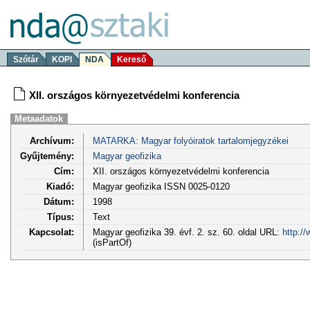
Szótár
KOPI
NDA
Kereső
XII. országos környezetvédelmi konferencia
Metaadatok
Archívum:
MATARKA: Magyar folyóiratok tartalomjegyzékei
Gyűjtemény:
Magyar geofizika
Cím:
XII. országos környezetvédelmi konferencia
Kiadó:
Magyar geofizika ISSN 0025-0120
Dátum:
1998
Típus:
Text
Kapcsolat:
Magyar geofizika 39. évf. 2. sz. 60. oldal URL:
http:/
(isPartOf)