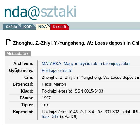
Szótár
KOPI
NDA
Kereső
Zhonghu, Z.-Zhiyi, Y.-Yungsheng, W.: Loess deposit in Ch
Metaadatok
Archívum:
MATARKA: Magyar folyóiratok tartalomjegyzékei
Gyűjtemény:
Földrajzi értesítő
Cím:
Zhonghu, Z.-Zhiyi, Y.-Yungsheng, W.: Loess deposit i
Létrehozó:
Pécsi Márton
Kiadó:
Földrajzi értesítő ISSN 0015-5403
Dátum:
1997
Típus:
Text
Kapcsolat:
Földrajzi értesítő 46. évf. 3-4. füz. 301-302. oldal URL
fusz=317
(isPartOf)