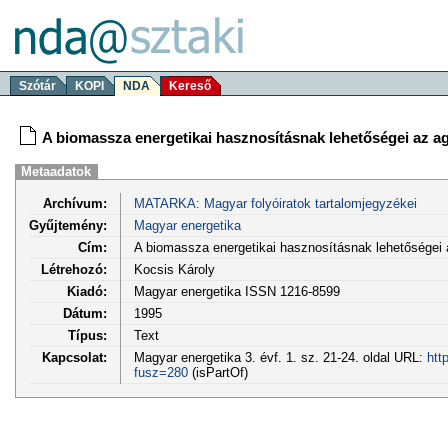
Szótár
KOPI
NDA
Kereső
A biomassza energetikai hasznosításnak lehetőségei az a
Metaadatok
Archívum:
MATARKA: Magyar folyóiratok tartalomjegyzékei
Gyűjtemény:
Magyar energetika
Cím:
A biomassza energetikai hasznosításnak lehetőségei 
Létrehozó:
Kocsis Károly
Kiadó:
Magyar energetika ISSN 1216-8599
Dátum:
1995
Típus:
Text
Kapcsolat:
Magyar energetika 3. évf. 1. sz. 21-24. oldal URL:
htt
fusz=280
(isPartOf)