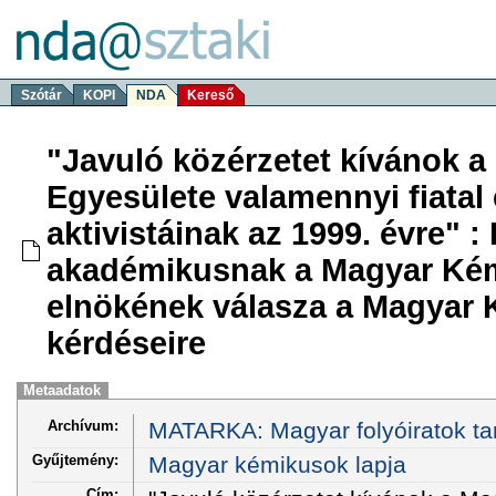
Szótár
KOPI
NDA
Kereső
"Javuló közérzetet kívánok 
Egyesülete valamennyi fiatal
aktivistáinak az 1999. évre" 
akadémikusnak a Magyar Ké
elnökének válasza a Magyar
kérdéseire
Metaadatok
Archívum:
MATARKA: Magyar folyóiratok ta
Gyűjtemény:
Magyar kémikusok lapja
Cím: