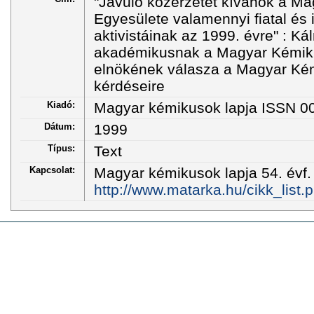
"Javuló közérzetet kívánok a M
Egyesülete valamennyi fiatal és 
aktivistáinak az 1999. évre" : Ká
akadémikusnak a Magyar Kémik
elnökének válasza a Magyar Ké
kérdéseire
Kiadó:
Magyar kémikusok lapja ISSN 0
Dátum:
1999
Típus:
Text
Kapcsolat:
Magyar kémikusok lapja 54. évf. 
http://www.matarka.hu/cikk_list