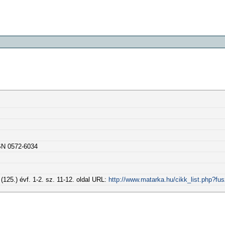
SSN 0572-6034
(125.) évf. 1-2. sz. 11-12. oldal URL:
http://www.matarka.hu/cikk_list.php?fu