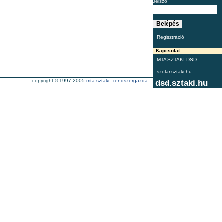
Jelszó
Regisztráció
Kapcsolat
MTA SZTAKI DSD
szotar.sztaki.hu
copyright © 1997-2005
mta sztaki
|
rendszergazda
dsd.sztaki.hu