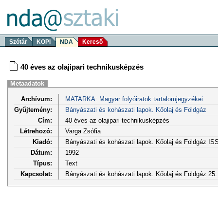
Szótár
KOPI
NDA
Kereső
40 éves az olajipari technikusképzés
Metaadatok
Archívum:
MATARKA: Magyar folyóiratok tartalomjegyzékei
Gyűjtemény:
Bányászati és kohászati lapok. Kőolaj és Földgáz
Cím:
40 éves az olajipari technikusképzés
Létrehozó:
Varga Zsófia
Kiadó:
Bányászati és kohászati lapok. Kőolaj és Földgáz I
Dátum:
1992
Típus:
Text
Kapcsolat:
Bányászati és kohászati lapok. Kőolaj és Földgáz 25. 