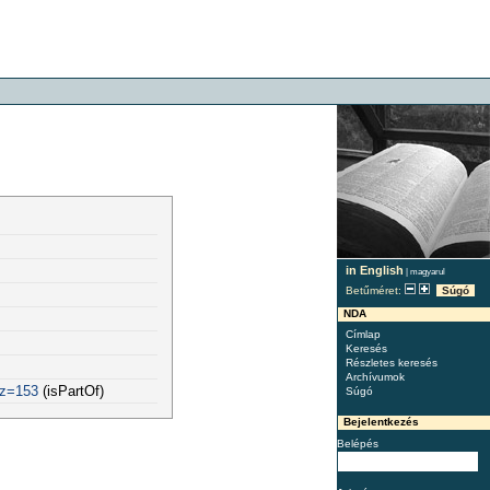
in English
|
magyarul
Betűméret:
Súgó
NDA
Címlap
Keresés
Részletes keresés
Archívumok
sz=153
(isPartOf)
Súgó
Bejelentkezés
Belépés