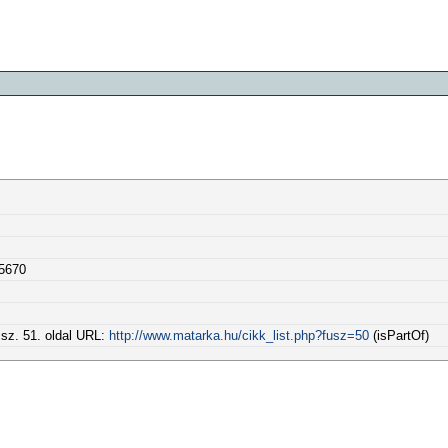
-5670
 sz. 51. oldal URL:
http://www.matarka.hu/cikk_list.php?fusz=50
(isPartOf)