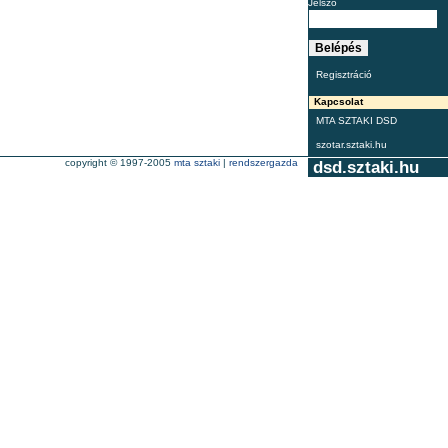
Jelszó
Regisztráció
Kapcsolat
MTA SZTAKI DSD
szotar.sztaki.hu
copyright © 1997-2005
mta sztaki
|
rendszergazda
dsd.sztaki.hu