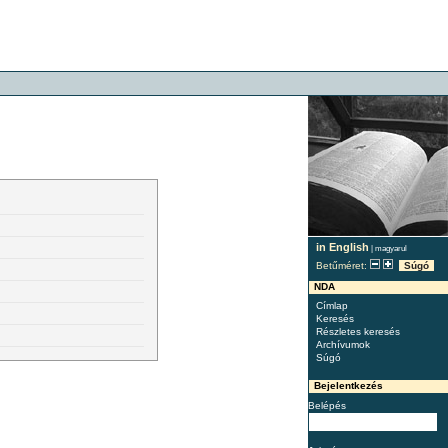
in English
|
magyarul
Betűméret:
Súgó
NDA
Címlap
Keresés
Részletes keresés
Archívumok
Súgó
Bejelentkezés
Belépés