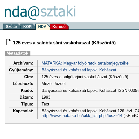
Szótár
KOPI
NDA
Kereső
125 éves a salgótarjáni vaskohászat (Köszöntő)
Metaadatok
Archívum:
MATARKA: Magyar folyóiratok tartalomjegyzékei
Gyűjtemény:
Bányászati és kohászati lapok. Kohászat
Cím:
125 éves a salgótarjáni vaskohászat (Köszöntő)
Létrehozó:
Mezei József
Kiadó:
Bányászati és kohászati lapok. Kohászat ISSN 0005
Dátum:
1993
Típus:
Text
Kapcsolat:
Bányászati és kohászati lapok. Kohászat 126. évf. 7-8
http://www.matarka.hu/cikk_list.php?fusz=14
(isPartOf