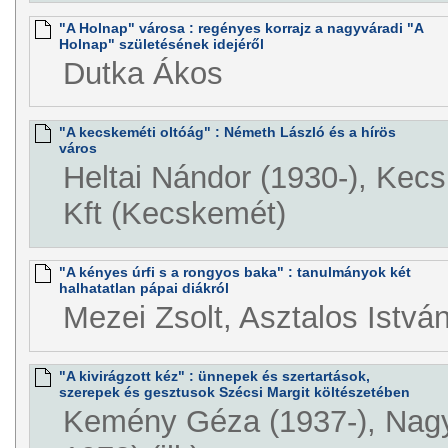
"A Holnap" városa : regényes korrajz a nagyváradi "A
Holnap" születésének idejéről
Dutka Ákos
"A kecskeméti oltóág" : Németh László és a hírös
város
Heltai Nándor (1930-), Kec
Kft (Kecskemét)
"A kényes úrfi s a rongyos baka" : tanulmányok két
halhatatlan pápai diákról
Mezei Zsolt, Asztalos Istvá
"A kivirágzott kéz" : ünnepek és szertartások,
szerepek és gesztusok Szécsi Margit költészetében
Kemény Géza (1937-), Nagy