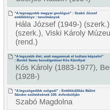
"A legnagyobb magyar geológus" : Szabó József
emlékkönyv : tanulmányok
Hála József (1949-) (szerk.
(szerk.), Viski Károly Múze
(rend.)
"A legszebb élet, amit magamnak el tudtam képzelni"
: Benkő Samu beszélgetései Kós Károllyal
Kós Károly (1883-1977), B
(1928-)
"A legszögedibb szögedi" : Emlékkiállítás Bálint
Sándor születésének 100. évfordulóján
Szabó Magdolna