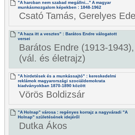
"A harcban nem szabad megállni..." A magyar
munkásmozgalom képekben : 1848-1962
Csató Tamás, Gerelyes Ede
"A haza itt a vesztes" : Barátos Endre válogatott
versei
Barátos Endre (1913-1943),
(vál. és életrajz)
"A hirdetések és a munkássajtó" : kereskedelmi
reklámok magyarországi szociáldemokrata
kiadványokban 1870-1890 között
Vörös Boldizsár
"A Holnap" városa : regényes korrajz a nagyváradi "A
Holnap" születésének idejéről
Dutka Ákos