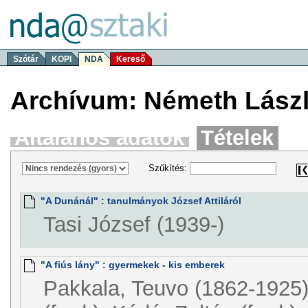
Szótár
KOPI
NDA
Kereső
Archívum: Németh Lászl
Általános adatok
Tételek
Szűkítés:
"A Dunánál" : tanulmányok József Attiláról
Tasi József (1939-)
"A fiús lány" : gyermekek - kis emberek
Pakkala, Teuvo (1862-1925