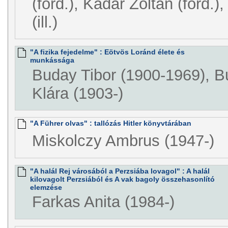
(ford.), Kádár Zoltán (ford.
(ill.)
"A fizika fejedelme" : Eötvös Loránd élete és
munkássága
Buday Tibor (1900-1969), 
Klára (1903-)
"A Führer olvas" : tallózás Hitler könyvtárában
Miskolczy Ambrus (1947-)
"A halál Rej városából a Perzsiába lovagol" : A halál
kilovagolt Perzsiából és A vak bagoly összehasonlító
elemzése
Farkas Anita (1984-)