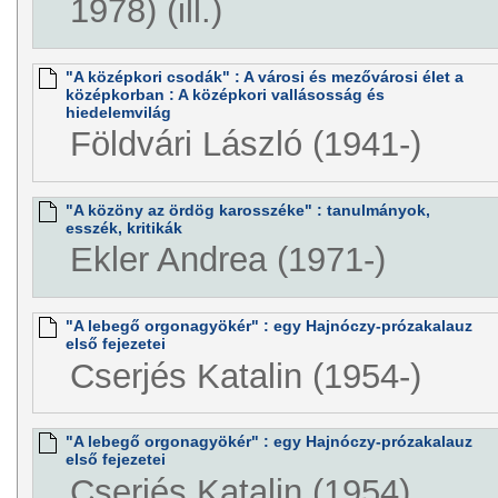
1978) (ill.)
"A középkori csodák" : A városi és mezővárosi élet a
középkorban : A középkori vallásosság és
hiedelemvilág
Földvári László (1941-)
"A közöny az ördög karosszéke" : tanulmányok,
esszék, kritikák
Ekler Andrea (1971-)
"A lebegő orgonagyökér" : egy Hajnóczy-prózakalauz
első fejezetei
Cserjés Katalin (1954-)
"A lebegő orgonagyökér" : egy Hajnóczy-prózakalauz
első fejezetei
Cserjés Katalin (1954)