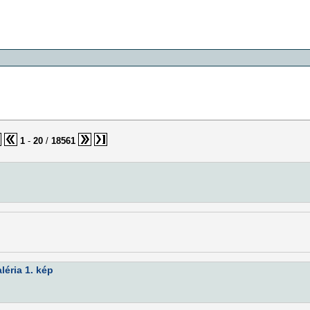
1
-
20
/
18561
éria 1. kép