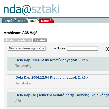
Szótár
KOPI
NDA
Kereső
Archívum: A38 Hajó
Általános adatok
Tételek
Szűkítés:
!Dela Dap 2004.12.04 Kreatív anyagok 1. kép
Toth Andrej
!Dela Dap 2004.12.04 Kreatív anyagok 2. kép
Toth Andrej
!Dela Dap (AT) lemezbemutató party, Romengi Voja képgal
A38