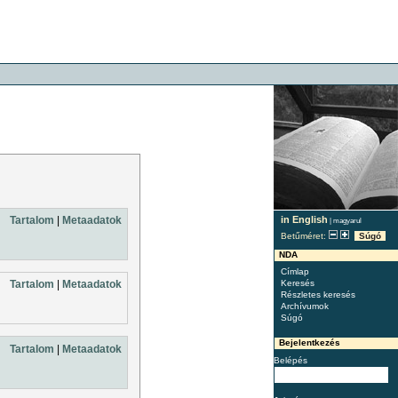
in English
Tartalom
|
Metaadatok
|
magyarul
Betűméret:
Súgó
NDA
Címlap
Keresés
Tartalom
|
Metaadatok
Részletes keresés
Archívumok
Súgó
Bejelentkezés
Tartalom
|
Metaadatok
Belépés