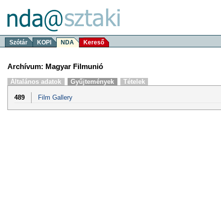
Szótár
KOPI
NDA
Kereső
Archívum: Magyar Filmunió
Általános adatok
Gyűjtemények
Tételek
489
Film Gallery